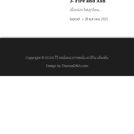
3: Fire and Ash
เมื่อเปลวไฟลุกโชน…
logicool
28 ตุลาคม 2025
Copyright © 2026 รีวิวหนังแนวการพนัน คาสิโน เดิมพัน
Design by ThemesDNA.com