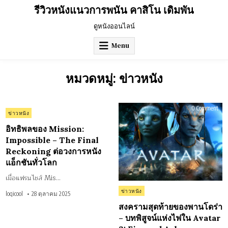
Skip
รีวิวหนังแนวการพนัน คาสิโน เดิมพัน
to
content
ดูหนังออนไลน์
Menu
หมวดหมู่:
ข่าวหนัง
on
on
0 Comment
0 Comment
Posted
ข่าวหนัง
อิทธิพล
สง
ของ
สุด
in
Mission:
ขอ
อิทธิพลของ Mission:
Impossible
พา
–
โด
Impossible – The Final
The
ร่า
Reckoning ต่อวงการหนัง
Final
–
Reckoning
บท
แอ็กชันทั่วโลก
ต่อ
พิสู
วงการ
แห่
หนัง
ไฟ
เมื่อแฟรนไชส์ Mis…
แอ็
Avat
กชัน
3:
Posted
ข่าวหนัง
ทั่ว
Fire
logicool
28 ตุลาคม 2025
in
โลก
and
Ash
สงครามสุดท้ายของพานโดร่า
– บทพิสูจน์แห่งไฟใน Avatar