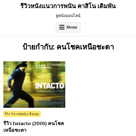
Skip
รีวิวหนังแนวการพนัน คาสิโน เดิมพัน
to
content
ดูหนังออนไลน์
Menu
ป้ายกำกับ:
คนโชคเหนือชะตา
on
0 Comment
รีวิว
Intacto
(2001)
คน
โชค
เหนือ
ชะตา
Posted
รีวิว วิจารณ์หนัง เรื่องย่อ
in
รีวิว Intacto (2001) คนโชค
เหนือชะตา