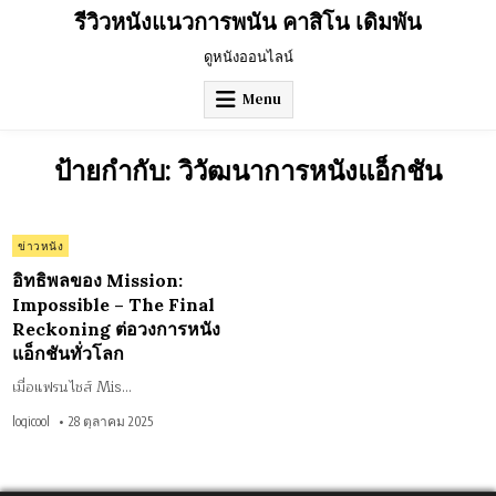
Skip
รีวิวหนังแนวการพนัน คาสิโน เดิมพัน
to
content
ดูหนังออนไลน์
Menu
ป้ายกำกับ:
วิวัฒนาการหนังแอ็กชัน
on
0 Comment
Posted
ข่าวหนัง
อิทธิพล
ของ
in
Mission:
อิทธิพลของ Mission:
Impossible
–
Impossible – The Final
The
Reckoning ต่อวงการหนัง
Final
Reckoning
แอ็กชันทั่วโลก
ต่อ
วงการ
หนัง
เมื่อแฟรนไชส์ Mis…
แอ็
กชัน
ทั่ว
logicool
28 ตุลาคม 2025
โลก