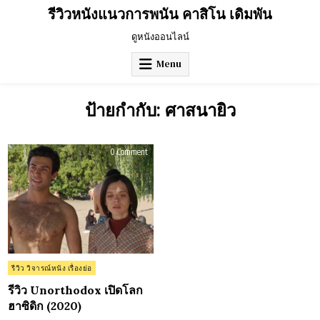
Skip
รีวิวหนังแนวการพนัน คาสิโน เดิมพัน
to
content
ดูหนังออนไลน์
Menu
ป้ายกำกับ:
ศาสนายิว
on
0 Comment
รีวิว
Unorthodox
เปิด
โลก
ฮา
ซิ
ดิก
(2020)
Posted
รีวิว วิจารณ์หนัง เรื่องย่อ
in
รีวิว Unorthodox เปิดโลก
ฮาซิดิก (2020)