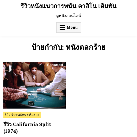
Skip
รีวิวหนังแนวการพนัน คาสิโน เดิมพัน
to
content
ดูหนังออนไลน์
Menu
ป้ายกำกับ:
หนังตลกร้าย
on
0 Comment
รีวิว
California
Split
(1974)
Posted
รีวิว วิจารณ์หนัง เรื่องย่อ
in
รีวิว California Split
(1974)