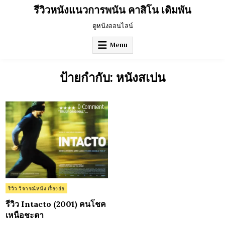
Skip
รีวิวหนังแนวการพนัน คาสิโน เดิมพัน
to
content
ดูหนังออนไลน์
Menu
ป้ายกำกับ:
หนังสเปน
on
0 Comment
รีวิว
Intacto
(2001)
คน
โชค
เหนือ
ชะตา
Posted
รีวิว วิจารณ์หนัง เรื่องย่อ
in
รีวิว Intacto (2001) คนโชค
เหนือชะตา