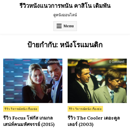
Skip
รีวิวหนังแนวการพนัน คาสิโน เดิมพัน
to
content
ดูหนังออนไลน์
Menu
ป้ายกำกับ:
หนังโรแมนติก
on
on
0 Comment
0 Comment
รีวิว
รีวิว
Focus
The
โฟกัส
Cool
เกม
เดอ
กล
คูล
เสน่ห์
เลอ
คน
ร์
มหัศจรรย์
(20
(2015)
Posted
Posted
รีวิว วิจารณ์หนัง เรื่องย่อ
รีวิว วิจารณ์หนัง เรื่องย่อ
in
in
รีวิว Focus โฟกัส เกมกล
รีวิว The Cooler เดอะคูล
เสน่ห์คนมหัศจรรย์ (2015)
เลอร์ (2003)