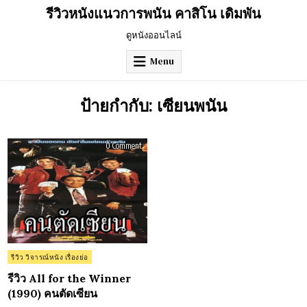
Skip
รีวิวหนังแนวการพนัน คาสิโน เดิมพัน
to
content
ดูหนังออนไลน์
Menu
ป้ายกำกับ:
เซียนพนัน
on
0 Comment
รีวิว
All
for
the
Winner
(1990)
คน
ตัด
เซียน
Posted
รีวิว วิจารณ์หนัง เรื่องย่อ
in
รีวิว All for the Winner
(1990) คนตัดเซียน