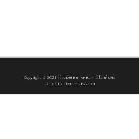
Copyright © 2026 รีวิวหนังแนวการพนัน คาสิโน เดิมพัน
Design by ThemesDNA.com