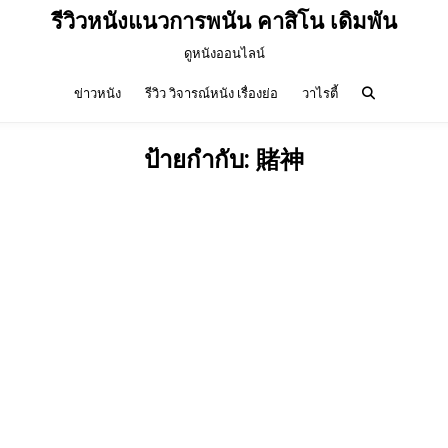
รีวิวหนังแนวการพนัน คาสิโน เดิมพัน
ดูหนังออนไลน์
ข่าวหนัง
รีวิว วิจารณ์หนัง เรื่องย่อ
วาไรตี้
ป้ายกำกับ:
賭神