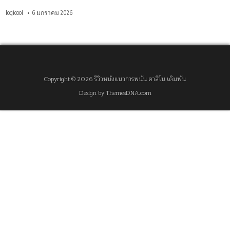
logicool
6 มกราคม 2026
Copyright © 2026 รีวิวหนังแนวการพนัน คาสิโน เดิมพัน
Design by ThemesDNA.com