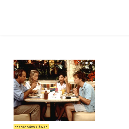
Skip
to
content
on
0 Comment
รีวิว
Vegas
Vacation
(1997)
–
เวกั
ส
เวเคชั่น
Posted
รีวิว วิจารณ์หนัง เรื่องย่อ