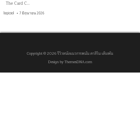
The Card C…
logicool
7 มิถุนายน 2026
Copyright © 2026 รีวิวหนังแนวการพนัน คาสิโน เดิมพัน
Design by ThemesDNA.com