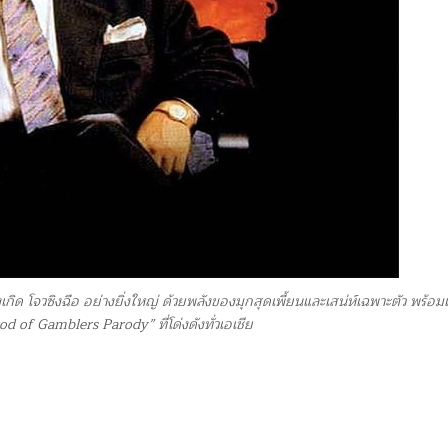
กิด โจวซิงฉือ อย่างยิ่งใหญ่ ด้วยพลังของมุกสุดเพี้ยนและเสน่ห์เฉพาะตัว พร้อมเร
od of Gamblers Parody” ที่โด่งดังทั่วเอเชีย