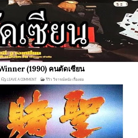
e Winner (1990) คนตัดเซียน
ON
POSTED
LEAVE A COMMENT
รีวิว วิจารณ์หนัง เรื่องย่อ
รีวิว
IN
ALL
FOR
THE
WINNER
(1990)
คน
ตัด
เซียน