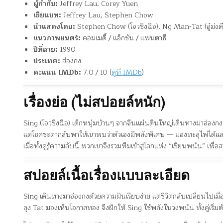
ผู้กำกับ:
Jeffrey Lau, Corey Yuen
เขียนบท:
Jeffrey Lau, Stephen Chow
นำแสดงโดย:
Stephen Chow (โจวซิงฉือ), Ng Man-Tat (อู๋ม่ง
แนวภาพยนตร์:
คอมเมดี้ / แอ็กชัน / แฟนตาซี
ปีที่ฉาย:
1990
ประเทศ:
ฮ่องกง
คะแนน IMDb:
7.0 / 10 (
ดูที่ IMDb
)
เรื่องย่อ (ไม่สปอยล์หนัก)
Sing (โจวซิงฉือ) เด็กหนุ่มบ้านๆ จากจีนแผ่นดินใหญ่เดินทางมาฮ่องกง เพ
แต่โชคชะตากลับพาให้เขาพบว่าตัวเองมีพลังพิเศษ — มองทะลุไพ่ได้แ
เมื่อทั้งคู่รู้ความลับนี้ พวกเขาจึงรวมทีมเข้าสู่โลกแห่ง “เซียนพนัน” 
สปอยล์เนื้อเรื่องแบบละเอียด
Sing เดินทางมาฮ่องกงด้วยความฝันเรียบง่าย แต่ชีวิตกลับเปลี่ยนไปเมื
ลุง Tat มองเห็นโอกาสทอง จึงฝึกให้ Sing ใช้พลังในวงพนัน ทั้งคู่เริ่มต