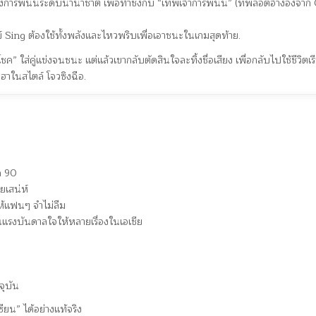
งการพนันระดับนานาชาติ เพื่อท้าชิงกับ “เทพเจ้าการพนัน” (ที่พล็อตอ้างอิงจาก
์ Sing ต้องใช้ทั้งพลังและไหวพริบเพื่อเอาชนะในเกมสุดท้าย.
ใส่คู่แข่งจนชนะ แต่แล้วเขากลับตัดสินใจละทิ้งชื่อเสียง เพื่อกลับไปใช้ชีวิตเร
ฮาในสไตล์ โจวซิงฉือ.
ค 90
ยเสน่ห์
ให้แฟนๆ จำไม่ลืม
นแรงบันดาลใจให้หลายเรื่องในเอเชีย
จุบัน
ียน” ได้อย่างแท้จริง