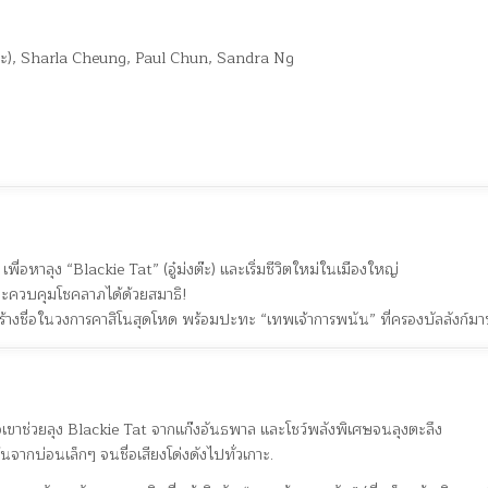
ต๊ะ), Sharla Cheung, Paul Chun, Sandra Ng
ื่อหาลุง “Blackie Tat” (อู๋ม่งต๊ะ) และเริ่มชีวิตใหม่ในเมืองใหญ่
ละควบคุมโชคลาภได้ด้วยสมาธิ!
เพื่อสร้างชื่อในวงการคาสิโนสุดโหด พร้อมปะทะ “เทพเจ้าการพนัน” ที่ครองบัลลังก์ม
่อเขาช่วยลุง Blackie Tat จากแก๊งอันธพาล และโชว์พลังพิเศษจนลุงตะลึง
้นจากบ่อนเล็กๆ จนชื่อเสียงโด่งดังไปทั่วเกาะ.