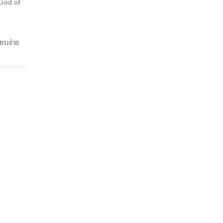
 God of
ียบง่าย