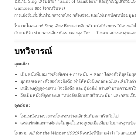
ไม่นาน Sing ได้รับฉายา “Saint of Gamblers” และถูกเชิญเข้าร่วมแข่
Gamblers ของ โจวเหวินฟะ)
การแข่งขันเริ่มขึ้นท่ามกลางกลโกง กล้องซ่อน และไพ่เทคนิคเหนือมนุษย
ในฉากไคลแมกซ์ Sing เสียเปรียบแต่พลิกกลับมาได้ด้วยการ “ย้อนพลังโชค” 
กับคนที่รัก ท่ามกลางเสียงหัวเราะของลุง Tat — ปิดฉากอย่างอบอุ่นและ
บทวิจารณ์
จุดแข็ง:
เป็นหนังที่ผสม “พลังพิเศษ + การพนัน + ตลก” ได้ลงตัวที่สุดในยุ
มุกตลกเฉพาะตัวของโจวซิงฉือ ทำให้หนังมีเอกลักษณ์และเต็มไปด้ว
เคมีของคู่หูลุง-หลาน (โจวซิงฉือ และ อู๋ม่งต๊ะ) สร้างตำนานความฮา
ถือเป็นหนังที่จุดกระแส “หนังล้อเลียนสายเซียนพนัน” และกลายเป็
จุดอ่อน:
โทนหนังบางช่วงกระโดดระหว่างแอ็กชันกับตลกเร็วเกินไป
เอฟเฟกต์และการตัดต่อในยุคนั้นอาจดูเชยเมื่อเทียบกับมาตรฐานปัจ
โดยรวม
All for the Winner (1990)
คือหนังที่นิยามคำว่า “ตลกแบบเซ